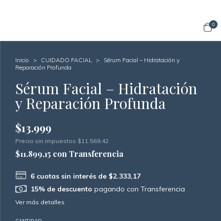
0
Inicio
>
CUIDADO FACIAL
>
Sérum Facial – Hidratación y
Reparación Profunda
Sérum Facial – Hidratación
y Reparación Profunda
$13.999
Precio sin impuestos
$11.569,42
$11.899,15
con
Transferencia
6
cuotas sin interés de
$2.333,17
15% de descuento
pagando con Transferencia
Ver más detalles
CANTIDAD