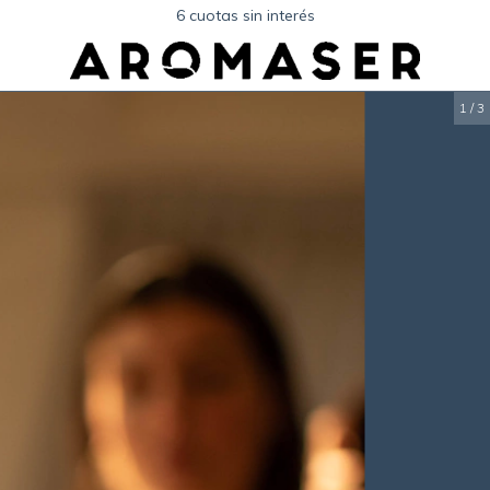
6 cuotas sin interés
1
/
3